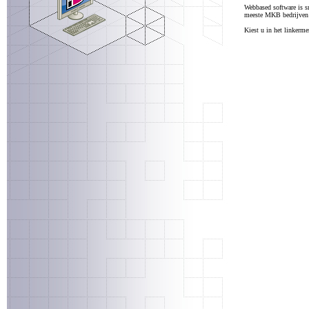
Webbased software is sn
meeste MKB bedrijven e
Kiest u in het linkerm